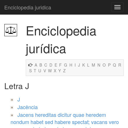
Enciclopedia juridica
Enciclopedia
jurídica
A
B
C
D
E
F
G
H
I
J
K
L
M
N
O
P
Q
R
S
T
U
V
W
X
Y
Z
Letra J
J
Jacência
Jacens hereditas dicitur quae heredem
nondum habet sed habere spectat; vacans vero