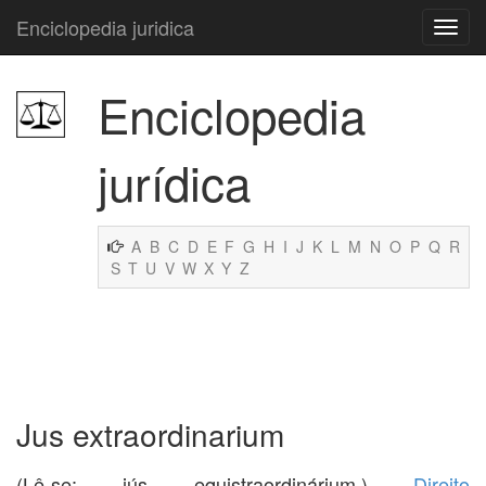
Enciclopedia juridica
Enciclopedia
jurídica
A
B
C
D
E
F
G
H
I
J
K
L
M
N
O
P
Q
R
S
T
U
V
W
X
Y
Z
Jus extraordinarium
(Lê-se: iús equistraordinárium.)
Direito