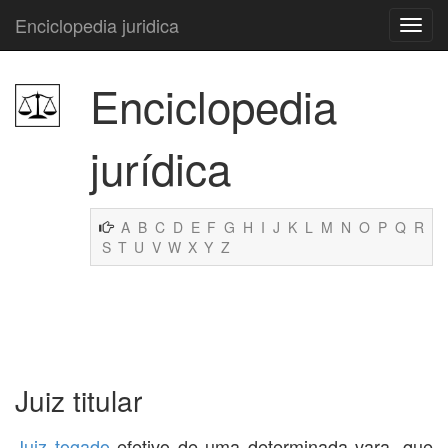
Enciclopedia juridica
Enciclopedia
jurídica
A
B
C
D
E
F
G
H
I
J
K
L
M
N
O
P
Q
R
S
T
U
V
W
X
Y
Z
Juiz titular
Juiz togado
efetivo de uma determinada vara, que