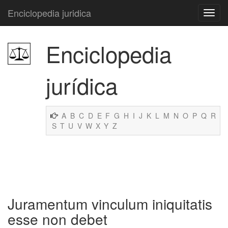
Enciclopedia juridica
Enciclopedia
jurídica
A
B
C
D
E
F
G
H
I
J
K
L
M
N
O
P
Q
R
S
T
U
V
W
X
Y
Z
Juramentum vinculum iniquitatis
esse non debet