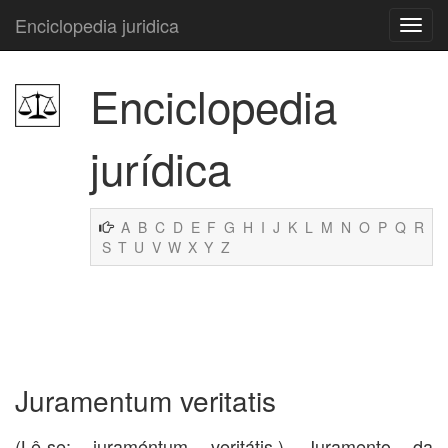
Enciclopedia juridica
Enciclopedia
jurídica
A
B
C
D
E
F
G
H
I
J
K
L
M
N
O
P
Q
R
S
T
U
V
W
X
Y
Z
Juramentum veritatis
(Lê-se: iuraméntum veritátis.) Juramento da