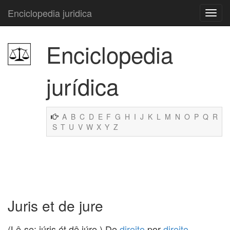
Enciclopedia juridica
Enciclopedia
jurídica
A
B
C
D
E
F
G
H
I
J
K
L
M
N
O
P
Q
R
S
T
U
V
W
X
Y
Z
Juris et de jure
(Lê-se: iúris ét dê iúre.) De
direito
por
direito
.