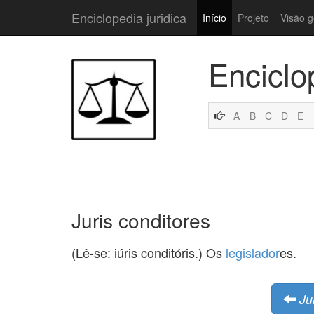
Enciclopedia juridica
Início
Projeto
Visão g
Enciclo
A
B
C
D
E
Juris conditores
(Lê-se: iúris conditóris.) Os
legislador
es.
Ju