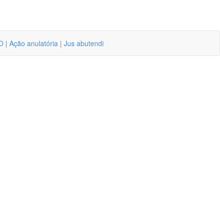
O
|
Ação anulatória
|
Jus abutendi