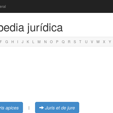
eral
pedia jurídica
F
G
H
I
J
K
L
M
N
O
P
Q
R
S
T
U
V
W
X
Y
ris apices
Juris et de jure
|