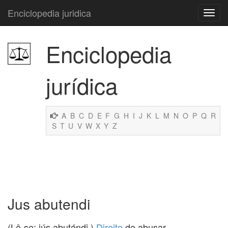
Enciclopedia juridica
Enciclopedia
jurídica
A
B
C
D
E
F
G
H
I
J
K
L
M
N
O
P
Q
R
S
T
U
V
W
X
Y
Z
Jus abutendi
(Lê-se: iús abuténdi.)
Direito
de abusar.