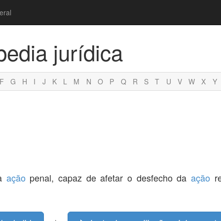
eral
pedia jurídica
F
G
H
I
J
K
L
M
N
O
P
Q
R
S
T
U
V
W
X
Y
da
ação
penal, capaz de afetar o desfecho da
ação
re