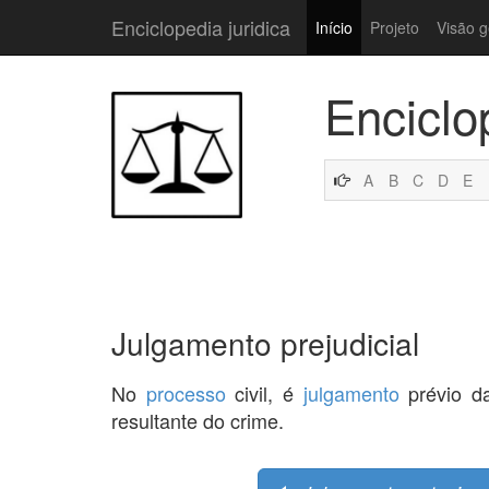
Enciclopedia juridica
Início
Projeto
Visão g
Enciclo
A
B
C
D
E
Julgamento prejudicial
No
processo
civil, é
julgamento
prévio 
resultante do crime.