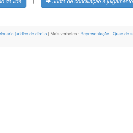
o da lide
Junta de conciliação e julgamento
|
cionario juridico de direito
| Mais verbetes :
Representação
|
Quae de su