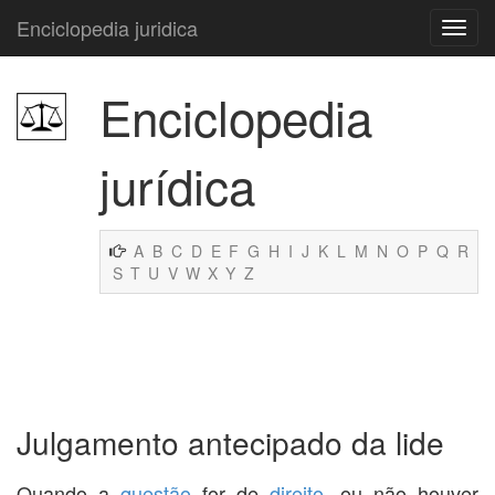
Enciclopedia juridica
Enciclopedia
jurídica
A
B
C
D
E
F
G
H
I
J
K
L
M
N
O
P
Q
R
S
T
U
V
W
X
Y
Z
Julgamento antecipado da lide
Quando a
questão
for de
direito
, ou não houver