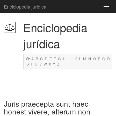
Enciclopedia juridica
Enciclopedia
jurídica
A
B
C
D
E
F
G
H
I
J
K
L
M
N
O
P
Q
R
S
T
U
V
W
X
Y
Z
Juris praecepta sunt haec
honest vivere, alterum non