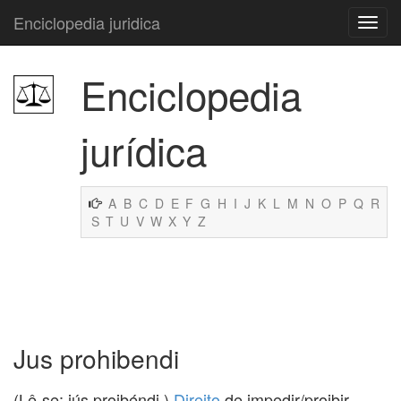
Enciclopedia juridica
Enciclopedia
jurídica
A
B
C
D
E
F
G
H
I
J
K
L
M
N
O
P
Q
R
S
T
U
V
W
X
Y
Z
Jus prohibendi
(Lê-se: iús proibéndi.)
Direito
de impedir/proibir.