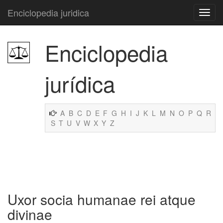
Enciclopedia juridica
Enciclopedia
jurídica
A
B
C
D
E
F
G
H
I
J
K
L
M
N
O
P
Q
R
S
T
U
V
W
X
Y
Z
Uxor socia humanae rei atque
divinae