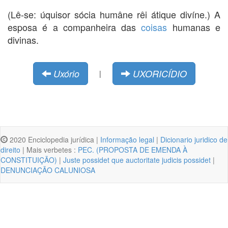
(Lê-se: úquisor sócia humâne rêi átique divíne.) A
esposa é a companheira das
coisas
humanas e
divinas.
Uxório
UXORICÍDIO
|
2020 Enciclopedia jurídica |
Informação legal
|
Dicionario juridico de
direito
| Mais verbetes :
PEC. (PROPOSTA DE EMENDA À
CONSTITUIÇÃO)
|
Juste possidet que auctoritate judicis possidet
|
DENUNCIAÇÃO CALUNIOSA