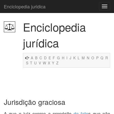
Enciclopedia juridica
Enciclopedia
jurídica
A
B
C
D
E
F
G
H
I
J
K
L
M
N
O
P
Q
R
S
T
U
V
W
X
Y
Z
Jurisdição graciosa
A que o juiz exerce a propósito
de fato
s que não