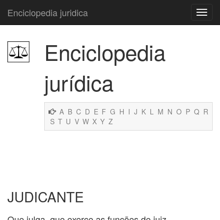
Enciclopedia juridica
Enciclopedia
jurídica
A
B
C
D
E
F
G
H
I
J
K
L
M
N
O
P
Q
R
S
T
U
V
W
X
Y
Z
JUDICANTE
Que julga, que exerce as funções de juiz.