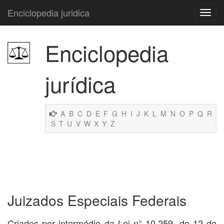
Enciclopedia juridica
Enciclopedia
jurídica
A
B
C
D
E
F
G
H
I
J
K
L
M
N
O
P
Q
R
S
T
U
V
W
X
Y
Z
Juizados Especiais Federais
Criados por intermédio da Lei n° 10.259, de 12 de