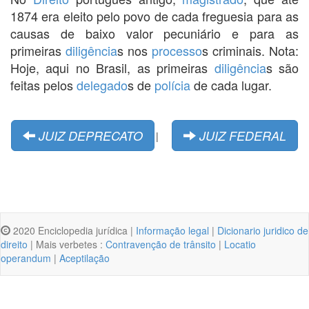
1874 era eleito pelo povo de cada freguesia para as
causas de baixo valor pecuniário e para as
primeiras
diligência
s nos
processo
s criminais. Nota:
Hoje, aqui no Brasil, as primeiras
diligência
s são
feitas pelos
delegado
s de
polícia
de cada lugar.
JUIZ DEPRECATO
JUIZ FEDERAL
|
2020 Enciclopedia jurídica |
Informação legal
|
Dicionario juridico de
direito
| Mais verbetes :
Contravenção de trânsito
|
Locatio
operandum
|
Aceptilação