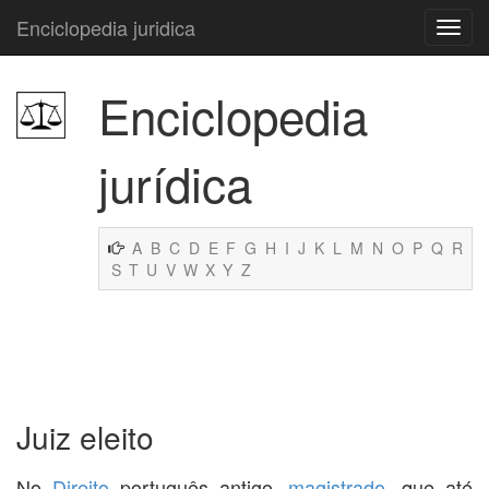
Enciclopedia juridica
Enciclopedia
jurídica
A
B
C
D
E
F
G
H
I
J
K
L
M
N
O
P
Q
R
S
T
U
V
W
X
Y
Z
Juiz eleito
No
Direito
português antigo,
magistrado
, que até