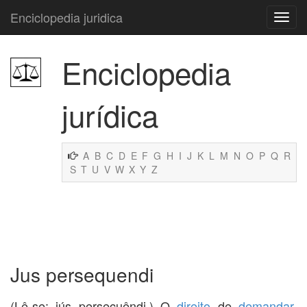
Enciclopedia juridica
Enciclopedia
jurídica
A
B
C
D
E
F
G
H
I
J
K
L
M
N
O
P
Q
R
S
T
U
V
W
X
Y
Z
Jus persequendi
(Lê-se: iús persecuêndi.) O
direito
de
demandar
,