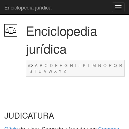
Enciclopedia juridica
Enciclopedia
jurídica
A
B
C
D
E
F
G
H
I
J
K
L
M
N
O
P
Q
R
S
T
U
V
W
X
Y
Z
JUDICATURA
Ofício
de julgar. Corpo de juízes de uma
Comarca
.