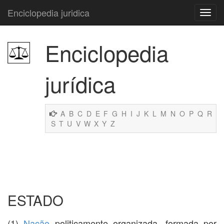
Enciclopedia juridica
Enciclopedia
jurídica
A
B
C
D
E
F
G
H
I
J
K
L
M
N
O
P
Q
R
S
T
U
V
W
X
Y
Z
ESTADO
(1)
Nação
politicamente organizada, formada por