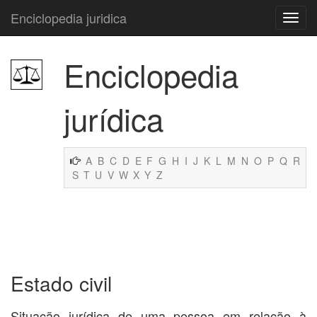
Enciclopedia juridica
Enciclopedia
jurídica
A
B
C
D
E
F
G
H
I
J
K
L
M
N
O
P
Q
R
S
T
U
V
W
X
Y
Z
Estado civil
Situação jurídica de uma pessoa em relação à