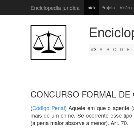
Enciclopedia juridica
Início
Projeto
Visão g
Enciclo
A
B
C
D
E
CONCURSO FORMAL DE 
(
Código Penal
) Aquele em que o agente (
mais de um crime. Se ocorrente esse tipo 
(a pena maior absorve a menor). Art. 70.