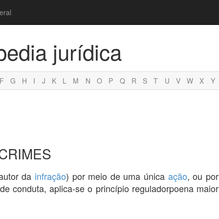
eral
pedia jurídica
F
G
H
I
J
K
L
M
N
O
P
Q
R
S
T
U
V
W
X
Y
CRIMES
autor da
infração
) por meio de uma única
ação
, ou por
de conduta, aplica-se o princípio reguladorpoena maio