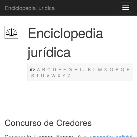
Enciclopedia juridica
Enciclopedia
jurídica
A
B
C
D
E
F
G
H
I
J
K
L
M
N
O
P
Q
R
S
T
U
V
W
X
Y
Z
Concurso de Credores
Consoante Limongi França, é a
execução
judicial