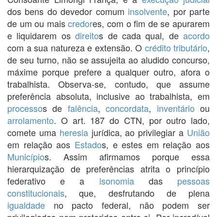
dos bens do devedor comum
insolvente
, por parte
de um ou mais
credor
es, com o fim de se apurarem
e liquidarem os
direito
s de cada qual, de
acordo
com a sua natureza e extensão. O
crédito tributário
,
de seu turno, não se assujeita ao aludido concurso,
máxime porque prefere a qualquer outro, afora o
trabalhista. Observa-se, contudo, que assume
preferência absoluta, inclusive ao trabalhista, em
processo
s de
falência
,
concordata
,
inventário
ou
arrolamento
. O art. 187 do CTN, por outro lado,
comete uma
heresia
jurídica, ao privilegiar a
União
em relação aos
Estado
s, e estes em relação aos
Município
s. Assim afirmamos porque essa
hierarquização de preferências atrita o princípio
federativo e a
isonomia
das
pessoas
constitucionais
, que, desfrutando de plena
igualdade
no pacto federal, não podem ser
privilegiadas nem preteridas entre si. Por incredível