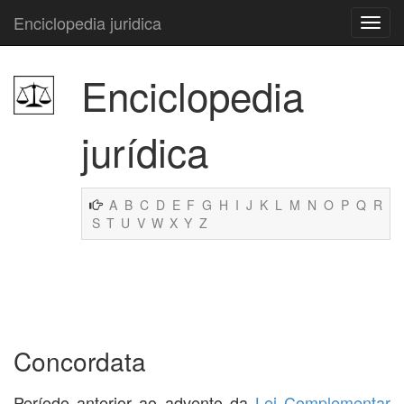
Enciclopedia juridica
Enciclopedia
jurídica
A
B
C
D
E
F
G
H
I
J
K
L
M
N
O
P
Q
R
S
T
U
V
W
X
Y
Z
Concordata
Período anterior ao advento da
Lei Complementar