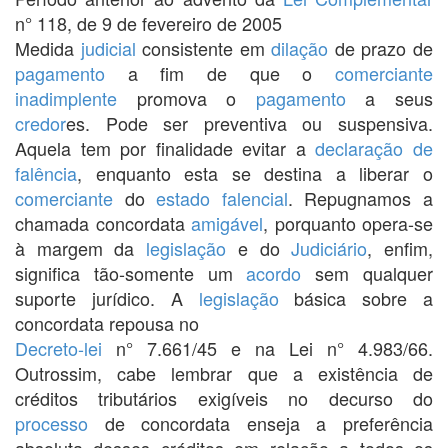
n° 118, de 9 de fevereiro de 2005
Medida
judicial
consistente em
dilação
de prazo de
pagamento
a fim de que o
comerciante
inadimplente
promova o
pagamento
a seus
credor
es. Pode ser preventiva ou suspensiva.
Aquela tem por finalidade evitar a
declaração de
falência
, enquanto esta se destina a liberar o
comerciante
do
estado
falencial
. Repugnamos a
chamada concordata
amigável
, porquanto opera-se
à margem da
legislação
e do
Judiciário
, enfim,
significa tão-somente um
acordo
sem qualquer
suporte jurídico. A
legislação
básica sobre a
concordata repousa no
Decreto-lei
n° 7.661/45 e na Lei n° 4.983/66.
Outrossim, cabe lembrar que a existência de
créditos tributários exigíveis no decurso do
processo
de concordata enseja a preferência
absoluta desses créditos em relação a todos os