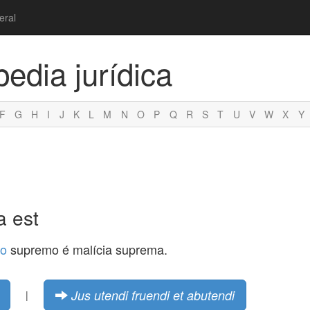
eral
pedia jurídica
F
G
H
I
J
K
L
M
N
O
P
Q
R
S
T
U
V
W
X
Y
 est
to
supremo é malícia suprema.
Jus utendi fruendi et abutendi
|