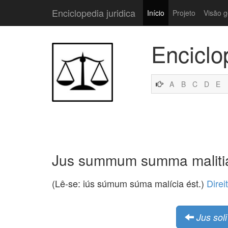
Enciclopedia juridica
Início
Projeto
Visão g
Enciclo
A
B
C
D
E
Jus summum summa malitia
(Lê-se: iús súmum súma malícia ést.)
Direi
Jus soli