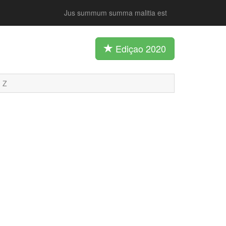
Jus summum summa malitia est
Ediçao 2020
Z