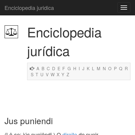
Enciclopedia juridica
Enciclopedia
jurídica
A
B
C
D
E
F
G
H
I
J
K
L
M
N
O
P
Q
R
S
T
U
V
W
X
Y
Z
Jus puniendi
(Lê-se: iús puniêndi.) O
direito
de punir.