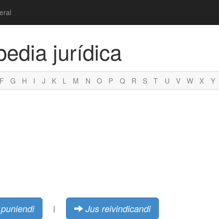
eral
pedia jurídica
F
G
H
I
J
K
L
M
N
O
P
Q
R
S
T
U
V
W
X
Y
 puniendi
Jus reivindicandi
|