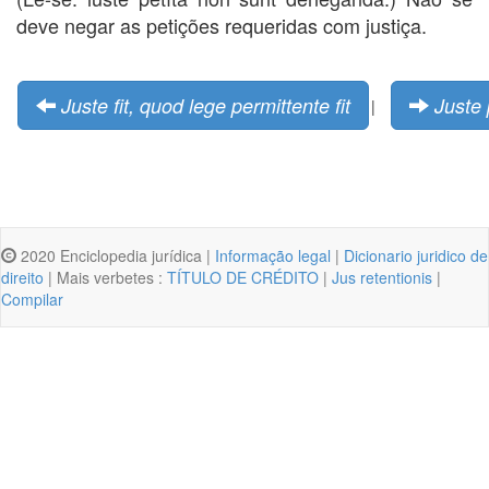
deve negar as petições requeridas com justiça.
Juste fit, quod lege permittente fit
Juste 
|
2020 Enciclopedia jurídica |
Informação legal
|
Dicionario juridico de
direito
| Mais verbetes :
TÍTULO DE CRÉDITO
|
Jus retentionis
|
Compilar