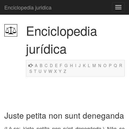
Enciclopedia juridica
Enciclopedia
jurídica
A
B
C
D
E
F
G
H
I
J
K
L
M
N
O
P
Q
R
S
T
U
V
W
X
Y
Z
Juste petita non sunt deneganda
(Lê-se: iúste petíta non súnt denegánda.) Não se