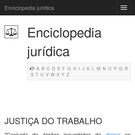
Enciclopedia juridica
Enciclopedia
jurídica
A
B
C
D
E
F
G
H
I
J
K
L
M
N
O
P
Q
R
S
T
U
V
W
X
Y
Z
JUSTIÇA DO TRABALHO
"Conjunto de órgãos incumbidos de
dirimir
os