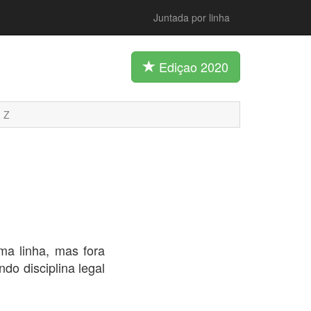
Juntada por linha
Ediçao 2020
Z
ma linha, mas fora
indo disciplina legal