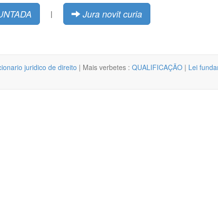
UNTADA
Jura novit curia
|
cionario juridico de direito
| Mais verbetes :
QUALIFICAÇÃO
|
Lei fund