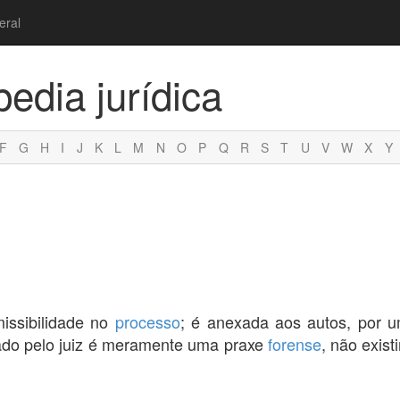
eral
pedia jurídica
F
G
H
I
J
K
L
M
N
O
P
Q
R
S
T
U
V
W
X
Y
issibilidade no
processo
; é anexada aos autos, por u
 dado pelo juiz é meramente uma praxe
forense
, não exist