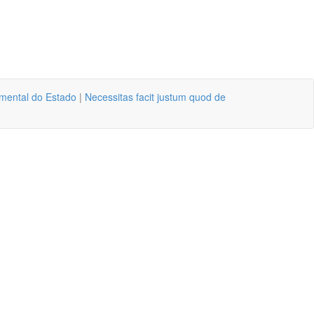
amental do Estado
|
Necessitas facit justum quod de