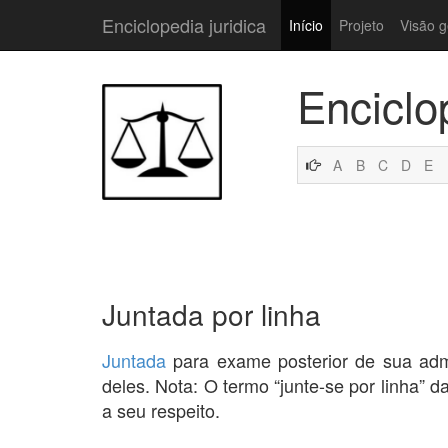
Enciclopedia juridica
Início
Projeto
Visão g
Enciclo
A
B
C
D
E
Juntada por linha
Juntada
para exame posterior de sua adm
deles. Nota: O termo “junte-se por linha”
a seu respeito.