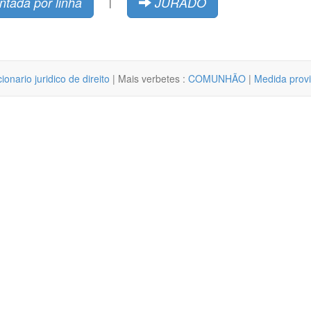
ntada por linha
JURADO
|
cionario juridico de direito
| Mais verbetes :
COMUNHÃO
|
Medida provi