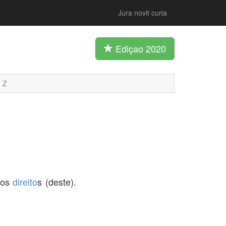
Jura novit curia
Ediçao 2020
Z
e os
direito
s (deste).