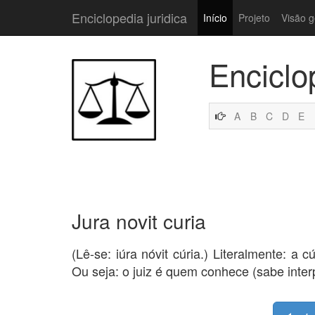
Enciclopedia juridica
Início
Projeto
Visão g
Enciclo
A
B
C
D
E
Jura novit curia
(Lê-se: iúra nóvit cúria.) Literalmente: 
Ou seja: o juiz é quem conhece (sabe inter