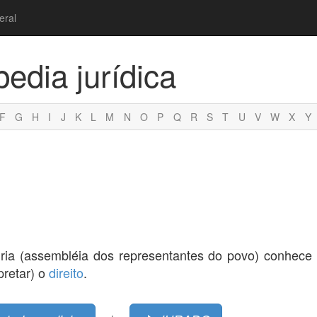
eral
pedia jurídica
F
G
H
I
J
K
L
M
N
O
P
Q
R
S
T
U
V
W
X
Y
a cúria (assembléia dos representantes do povo) conhec
pretar) o
direito
.