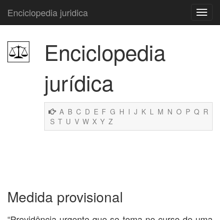
Enciclopedia juridica
Enciclopedia
jurídica
A
B
C
D
E
F
G
H
I
J
K
L
M
N
O
P
Q
R
S
T
U
V
W
X
Y
Z
Medida provisional
“Providência urgente que se toma no curso de uma