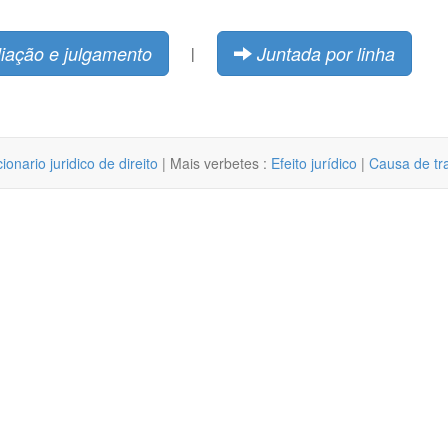
liação e julgamento
Juntada por linha
|
cionario juridico de direito
| Mais verbetes :
Efeito jurídico
|
Causa de tr