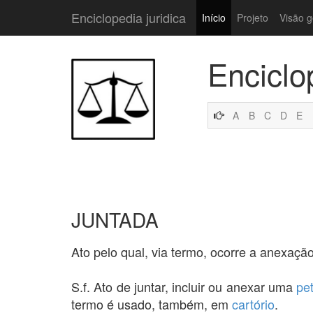
Enciclopedia juridica
Início
Projeto
Visão g
Enciclo
A
B
C
D
E
JUNTADA
Ato pelo qual, via termo, ocorre a anexa
S.f. Ato de juntar, incluir ou anexar uma
pe
termo é usado, também, em
cartório
.