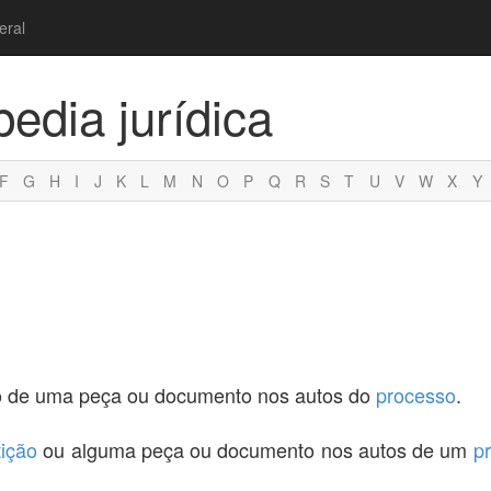
eral
pedia jurídica
F
G
H
I
J
K
L
M
N
O
P
Q
R
S
T
U
V
W
X
Y
ção de uma peça ou documento nos autos do
processo
.
tição
ou alguma peça ou documento nos autos de um
p