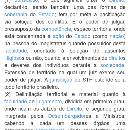
declará-lo, sendo também uma das formas de
soberania
do
Estado
; tem por meta a pacificação
via solução dos conflitos. É o poder de julgar,
pressuposto da
competência
, espaço territorial onde
está concentrada a
ação
do
Estado
(como
nação
)
na pessoa do magistratus quando possuidor desta
faculdade
, orientado à solução de assuntos
litigioso
s ou não, quanto a envolvimentos de
direito
s
e deveres dos indivíduos perante a
sociedade
.
Extensão de território na qual um juiz exerce seu
poder de julgar. A
jurisdição
do STF estende-se a
todo território brasileiro.
(2) Delimitação territorial e material quanto à
faculdade
de
julgamento
, dividida em primeiro grau,
onde ficam os Juízes de
Direito
, e segundo grau,
integrada pelos
Desembargador
es e Ministros,
cabendo a cada um desses órgãos uma
determinada
competência
, vindo caracterizar o seu