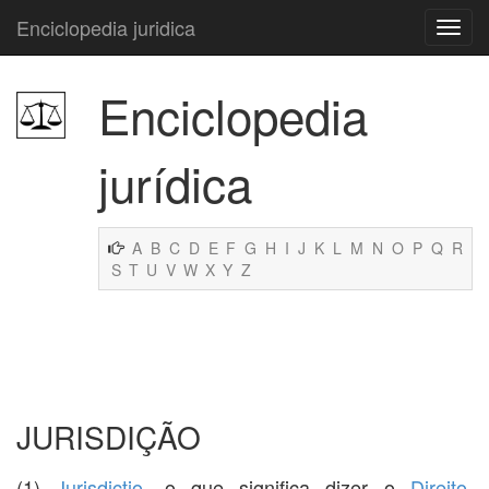
Enciclopedia juridica
Enciclopedia
jurídica
A
B
C
D
E
F
G
H
I
J
K
L
M
N
O
P
Q
R
S
T
U
V
W
X
Y
Z
JURISDIÇÃO
(1)
Jurisdictio
, o que significa dizer o
Direito
,