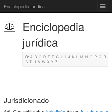
Enciclopedia juridica
Enciclopedia
jurídica
A
B
C
D
E
F
G
H
I
J
K
L
M
N
O
P
Q
R
S
T
U
V
W
X
Y
Z
Jurisdicionado
Adj. Que está sob a
jurisdição
de um
juiz de direito