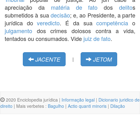
apreciação da
matéria de fato
dos
delito
s
submetidos à sua
decisão
; e, ao Presidente, a parte
jurídica do
veredicto
. É da sua
competência
o
julgamento
dos crimes dolosos contra a vida,
tentados ou consumados. Vide
juiz de fato
.
JACENTE
JETOM
|
2020 Enciclopedia jurídica |
Informação legal
|
Dicionario juridico de
direito
| Mais verbetes :
Bagulho
|
Actio quanti minoris
|
Dilação