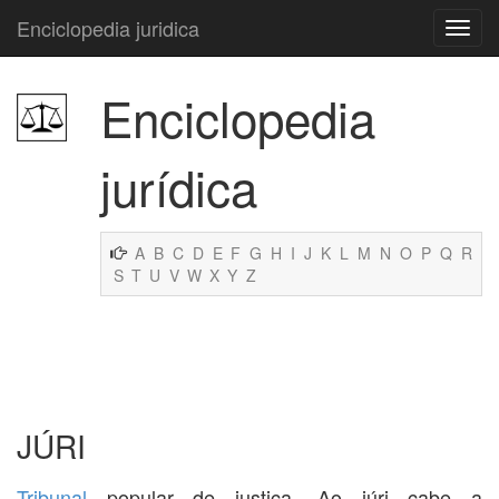
Enciclopedia juridica
Enciclopedia
jurídica
A
B
C
D
E
F
G
H
I
J
K
L
M
N
O
P
Q
R
S
T
U
V
W
X
Y
Z
JÚRI
Tribunal
popular de justiça. Ao júri cabe a