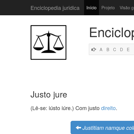
Enciclopedia juridica
Início
Projeto
Visão g
Enciclo
A
B
C
D
E
Justo jure
(Lê-se: iústo iúre.) Com justo
direito
.
Justitiam namque coli