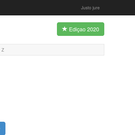
Justo jure
Ediçao 2020
Z
m