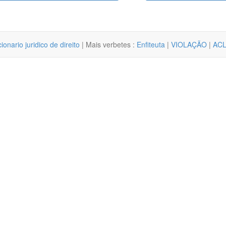
cionario juridico de direito
| Mais verbetes :
Enfiteuta
|
VIOLAÇÃO
|
AC