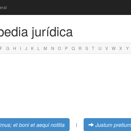
eral
pedia jurídica
F
G
H
I
J
K
L
M
N
O
P
Q
R
S
T
U
V
W
X
Y
mus; et boni et aequi notitia
Justum pretiu
|