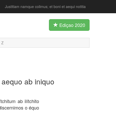
Justitiam namque colimus; et boni et aequi notitia
Ediçao 2020
Z
; aequo ab iniquo
chitum ab ilítchito
discernimos o équo