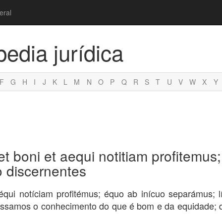
eral
pedia jurídica
F
G
H
I
J
K
L
M
N
O
P
Q
R
S
T
U
V
W
X
Y
t boni et aequi notitiam profitemus
to discernentes
 équi notíciam profitémus; équo ab inícuo separámus; lít
nfessamos o conhecimento do que é bom e da equidade; 