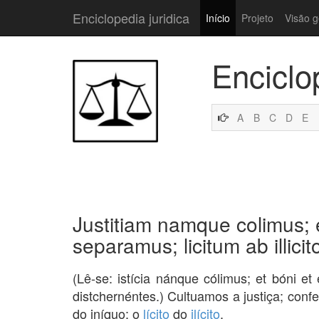
Enciclopedia juridica
Início
Projeto
Visão g
Enciclo
A
B
C
D
E
Justitiam namque colimus; e
separamus; licitum ab illici
(Lê-se: istícia nánque cólimus; et bóni et
distchernéntes.) Cultuamos a justiça; co
do iníquo; o
lícito
do
ilícito
.