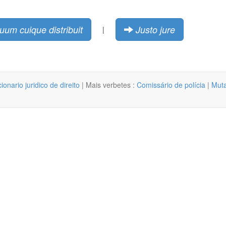
suum cuique distribuit
Justo jure
|
cionario juridico de direito
| Mais verbetes :
Comissário de polícia
|
Muta