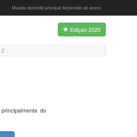
Mutatio domicillii principal iterpendet ab animo
Ediçao 2020
Z
principalmente do