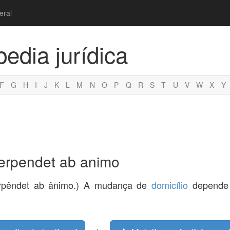
eral
pedia jurídica
F
G
H
I
J
K
L
M
N
O
P
Q
R
S
T
U
V
W
X
Y
 iterpendet ab animo
 iterpêndet ab ânimo.) A mudança de
domicílio
depende 