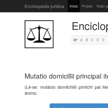
Enciclopedia juridica
Início
Projeto
Visão g
Enciclo
A
B
C
D
E
Mutatio domicillii principal
(Lê-se: mutácio domitchilii printchi pal
ânimo.