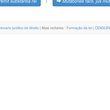
emit substantia rei
Mutationes facti, jus mut
|
cionario juridico de direito
| Mais verbetes :
Formação da lei
|
CENSUR