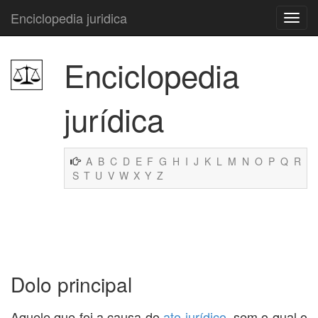
Enciclopedia juridica
Enciclopedia
jurídica
A
B
C
D
E
F
G
H
I
J
K
L
M
N
O
P
Q
R
S
T
U
V
W
X
Y
Z
Dolo principal
Aquele que foi a causa do
ato jurídico
, sem o qual o