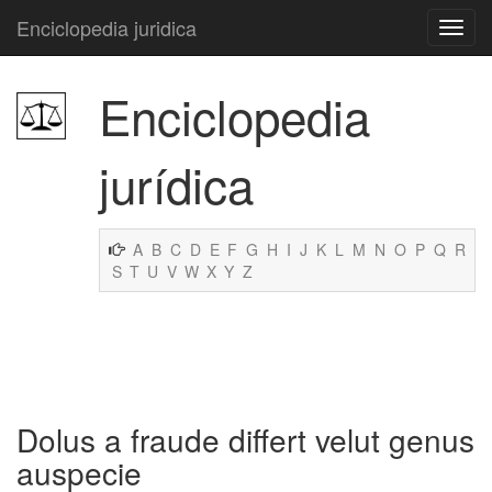
Enciclopedia juridica
Enciclopedia
jurídica
A
B
C
D
E
F
G
H
I
J
K
L
M
N
O
P
Q
R
S
T
U
V
W
X
Y
Z
Dolus a fraude differt velut genus
auspecie