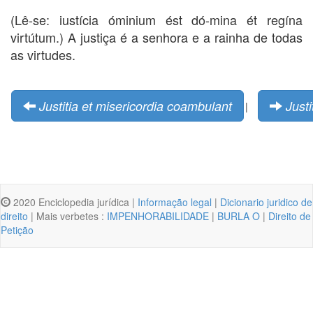
(Lê-se: iustícia óminium ést dó-mina ét regína
virtútum.) A justiça é a senhora e a rainha de todas
as virtudes.
Justitia et misericordia coambulant
Justi
|
2020 Enciclopedia jurídica |
Informação legal
|
Dicionario juridico de
direito
| Mais verbetes :
IMPENHORABILIDADE
|
BURLA O
|
Direito de
Petição