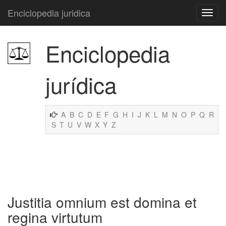
Enciclopedia juridica
Enciclopedia
jurídica
A
B
C
D
E
F
G
H
I
J
K
L
M
N
O
P
Q
R
S
T
U
V
W
X
Y
Z
Justitia omnium est domina et
regina virtutum