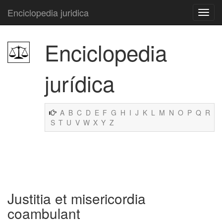
Enciclopedia juridica
Enciclopedia
jurídica
A
B
C
D
E
F
G
H
I
J
K
L
M
N
O
P
Q
R
S
T
U
V
W
X
Y
Z
Justitia et misericordia
coambulant