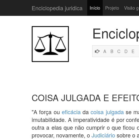
Enciclopedia juridica
Início
Projeto
Visão g
Enciclo
A
B
C
D
E
COISA JULGADA E EFEIT
"A força ou
eficácia
da
coisa julgada
se ma
imutabilidade. A imperatividade é por confe
outra a elas que não cumprir o que ficou
provocar, novamente, o
Judiciário
sobre o 