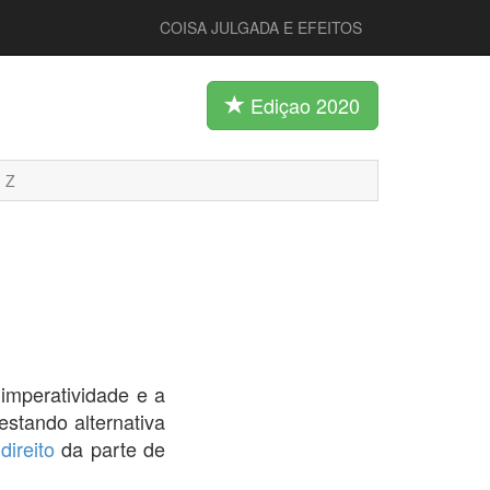
COISA JULGADA E EFEITOS
Ediçao 2020
Z
imperatividade e a
restando alternativa
o
direito
da parte de