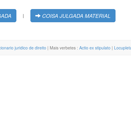
GADA
COISA JULGADA MATERIAL
|
cionario juridico de direito
| Mais verbetes :
Actio ex stipulato
|
Locupleta