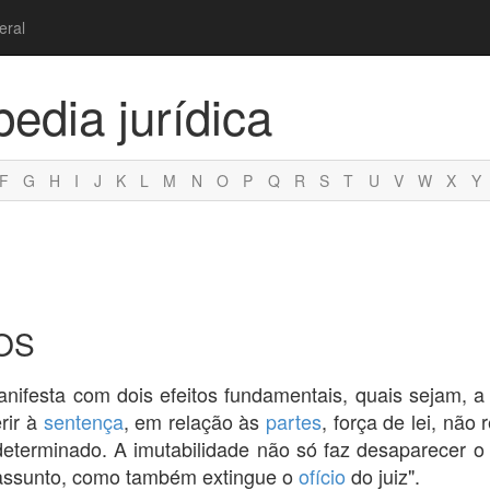
eral
pedia jurídica
F
G
H
I
J
K
L
M
N
O
P
Q
R
S
T
U
V
W
X
Y
OS
nifesta com dois efeitos fundamentais, quais sejam, a 
rir à
sentença
, em relação às
partes
, força de lei, não 
 determinado. A imutabilidade não só faz desaparecer 
assunto, como também extingue o
ofício
do juiz".