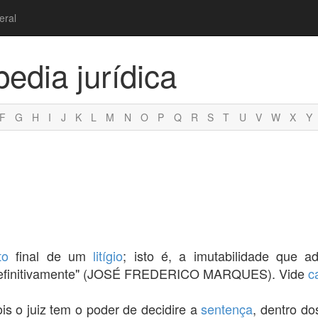
eral
pedia jurídica
F
G
H
I
J
K
L
M
N
O
P
Q
R
S
T
U
V
W
X
Y
to
final de um
litígio
; isto é, a imutabilidade que a
 definitivamente" (JOSÉ FREDERICO MARQUES). Vide
c
ois o juiz tem o poder de decidire a
sentença
, dentro do