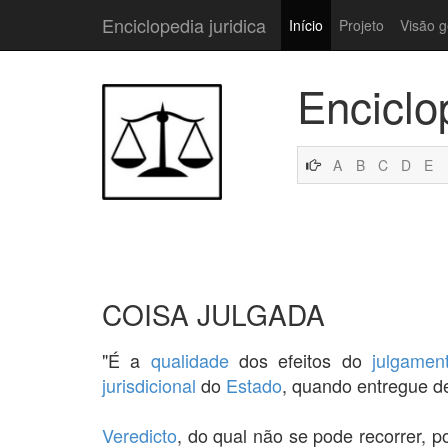
Enciclopedia juridica
Início
Projeto
Visão g
Enciclo
A
B
C
D
E
COISA JULGADA
"É a
qualidade
dos efeitos do
julgamen
jurisdicional
do
Estado
, quando entregue
Veredicto
, do qual não se pode recorrer, p