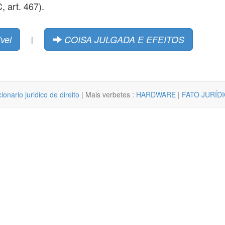
 art. 467).
vel
COISA JULGADA E EFEITOS
|
cionario juridico de direito
| Mais verbetes :
HARDWARE
|
FATO JURÍD