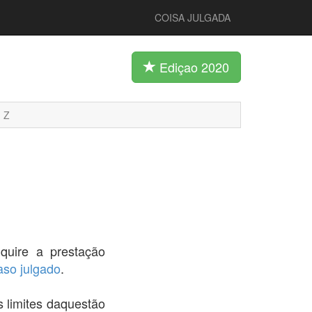
COISA JULGADA
Ediçao 2020
Z
dquire a prestação
aso julgado
.
s limites daquestão