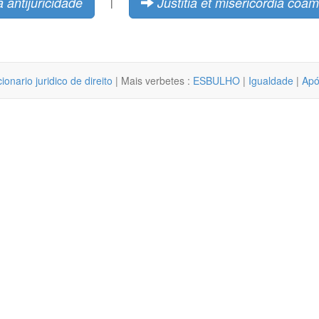
a antijuricidade
Justitia et misericordia coa
|
cionario juridico de direito
| Mais verbetes :
ESBULHO
|
Igualdade
|
Apó