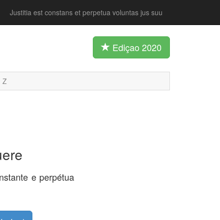
Justitia est constans et perpetua voluntas jus suu
Ediçao 2020
Z
uere
stante e perpétua