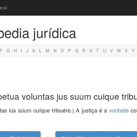
eral
pedia jurídica
F
G
H
I
J
K
L
M
N
O
P
Q
R
S
T
U
V
W
X
Y
rpetua voluntas jus suum cuique trib
ntas iús súum cuíque tribuére.) A justiça é a
vontade
con