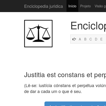
Enciclopedia juridica
Início
Projeto
Visão g
Enciclo
A
B
C
D
E
Justitia est constans et pe
(Lê-se: iustícia cónstans et perpétua volú
de dar a cada um o que é seu.