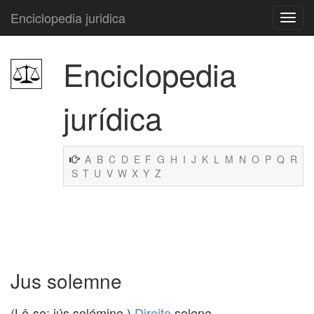
Enciclopedia juridica
Enciclopedia
jurídica
A
B
C
D
E
F
G
H
I
J
K
L
M
N
O
P
Q
R
S
T
U
V
W
X
Y
Z
Jus solemne
(Lê-se: iús solémine.)
Direito
solene.