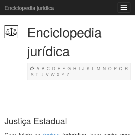
Enciclopedia juridica
Enciclopedia
jurídica
A
B
C
D
E
F
G
H
I
J
K
L
M
N
O
P
Q
R
S
T
U
V
W
X
Y
Z
Justiça Estadual
Com fulcro no
regime
federativo, bem assim com