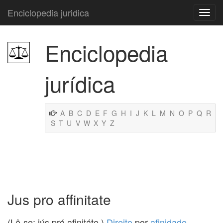
Enciclopedia juridica
Enciclopedia
jurídica
A
B
C
D
E
F
G
H
I
J
K
L
M
N
O
P
Q
R
S
T
U
V
W
X
Y
Z
Jus pro affinitate
(Lê-se: iús pró afinitáte.)
Direito
por
afinidade
.