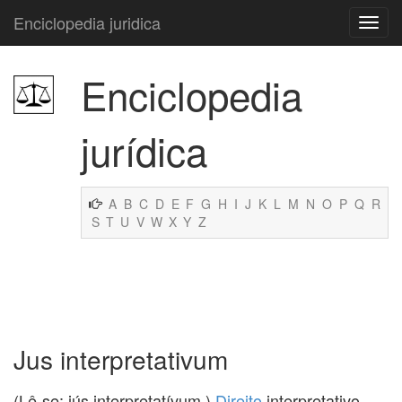
Enciclopedia juridica
Enciclopedia
jurídica
A
B
C
D
E
F
G
H
I
J
K
L
M
N
O
P
Q
R
S
T
U
V
W
X
Y
Z
Jus interpretativum
(Lê-se: iús interpretatívum.)
Direito
interpretativo.